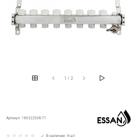
‹
›
1
/
2
Артикул:
180322508-77
В наличии: 9 шт