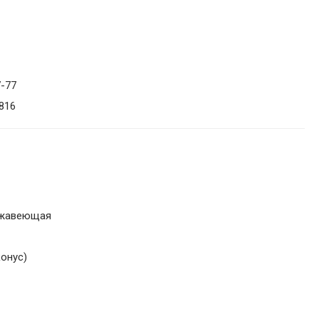
-77
816
ржавеющая
конус)