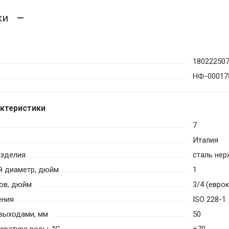
ки
180222507
НФ-00017
актеристики
7
Италия
изделия
сталь не
й диаметр, дюйм
1
ов, дюйм
3/4 (евро
ения
ISO 228-1
выходами, мм
50