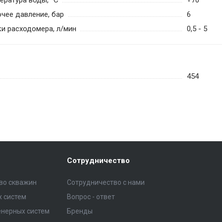
ература воды, °С
+70
чее давление, бар
6
ки расходомера, л/мин
0,5 - 5
454
Сотрудничество
тво скважин
Сотрудничество с нами
 систем
Вопрос - ответ
нерных систем
Бренды