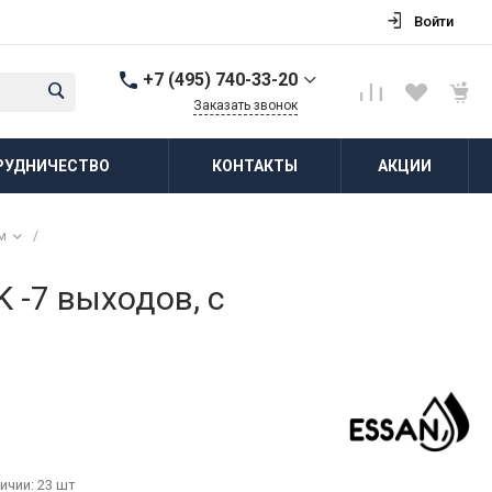
Войти
+7 (495) 740-33-20
Заказать звонок
+7 (495) 740-33-20
РУДНИЧЕСТВО
КОНТАКТЫ
АКЦИИ
г. Балашиха, д.
Соболиха, ул.
Новослободская, д.55,
к.1
м
/
Пн-Пт: 8:00-18:00 Cб-Вс:
Выходной
zakaz@vodovorot-opt.ru
 -7 выходов, с
ичии: 23 шт