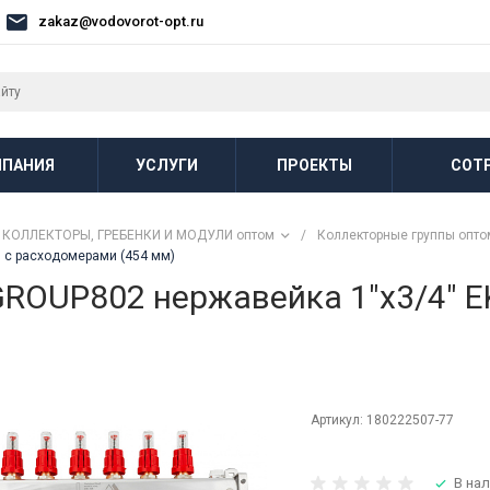
zakaz@vodovorot-opt.ru
ПАНИЯ
УСЛУГИ
ПРОЕКТЫ
СОТ
КОЛЛЕКТОРЫ, ГРЕБЕНКИ И МОДУЛИ оптом
/
Коллекторные группы опто
, с расходомерами (454 мм)
ROUP802 нержавейка 1"x3/4" EK
Артикул:
180222507-77
В нал