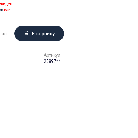
увидеть
сь
или
В корзину
шт.
Артикул
25897**