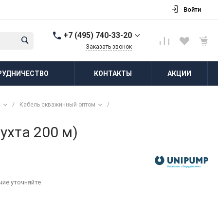
Войти
+7 (495) 740-33-20
Заказать звонок
+7 (495) 740-33-20
РУДНИЧЕСТВО
КОНТАКТЫ
АКЦИИ
г. Балашиха, д.
Соболиха, ул.
Новослободская, д.55,
к.1
м
/
Кабель скважинный оптом
/
Пн-Пт: 8:00-18:00 Cб-Вс:
Выходной
zakaz@vodovorot-opt.ru
ухта 200 м)
чие уточняйте