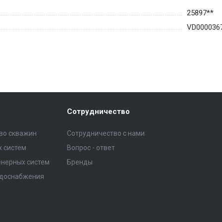
25897**
VD000036
Сотрудничество
тво скважин
Сотрудничество с нами
 систем
Вопрос - ответ
нерных систем
Бренды
одоснабжения