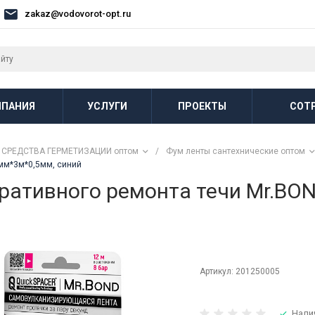
zakaz@vodovorot-opt.ru
ПАНИЯ
УСЛУГИ
ПРОЕКТЫ
СОТ
СРЕДСТВА ГЕРМЕТИЗАЦИИ оптом
/
Фум ленты сантехнические оптом
мм*3м*0,5мм, синий
еративного ремонта течи Mr.BO
Артикул:
201250005
Нали