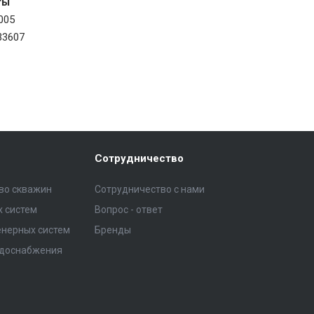
ты
005
33607
Сотрудничество
тво скважин
Сотрудничество с нами
 систем
Вопрос - ответ
нерных систем
Бренды
одоснабжения