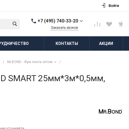
Войти
+7 (495) 740-33-20
Заказать звонок
+7 (495) 740-33-20
РУДНИЧЕСТВО
КОНТАКТЫ
АКЦИИ
г. Балашиха, д.
Соболиха, ул.
Новослободская, д.55,
к.1
/
Mr.BOND - Фум лента оптом
/
Пн-Пт: 8:00-18:00 Cб-Вс:
Выходной
zakaz@vodovorot-opt.ru
ND SMART 25мм*3м*0,5мм,
чие уточняйте