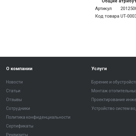
Общие атрибу
Артикул
201250
Код товара
UT-000
О компании
Услуги
Новости
Бурение и обустройс
Статьи
Монтаж отопительных
Отзывы
Проектирование инже
Сотрудники
Устройство систем в
Политика конфиденциальности
Сертификаты
Реквизиты