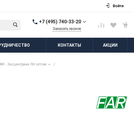
Войти
+7 (495) 740-33-20
Заказать звонок
+7 (495) 740-33-20
РУДНИЧЕСТВО
КОНТАКТЫ
АКЦИИ
г. Балашиха, д.
Соболиха, ул.
Новослободская, д.55,
к.1
FAR - Эксцентрики ЛН оптом
/
Пн-Пт: 8:00-18:00 Cб-Вс:
Выходной
zakaz@vodovorot-opt.ru