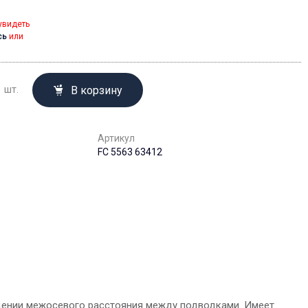
увидеть
сь
или
В корзину
шт.
Артикул
FC 5563 63412
дении межосевого расстояния между подводками. Имеет