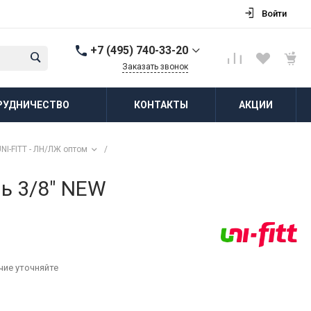
Войти
+7 (495) 740-33-20
Заказать звонок
+7 (495) 740-33-20
РУДНИЧЕСТВО
КОНТАКТЫ
АКЦИИ
г. Балашиха, д.
Соболиха, ул.
Новослободская, д.55,
к.1
NI-FITT - ЛН/ЛЖ оптом
/
Пн-Пт: 8:00-18:00 Cб-Вс:
Выходной
zakaz@vodovorot-opt.ru
ь 3/8" NEW
чие уточняйте