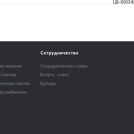
ЦБ-00024
Сотрудничество
тво скважин
Сотрудничество с нами
 систем
Вопрос - ответ
нерных систем
Бренды
одоснабжения