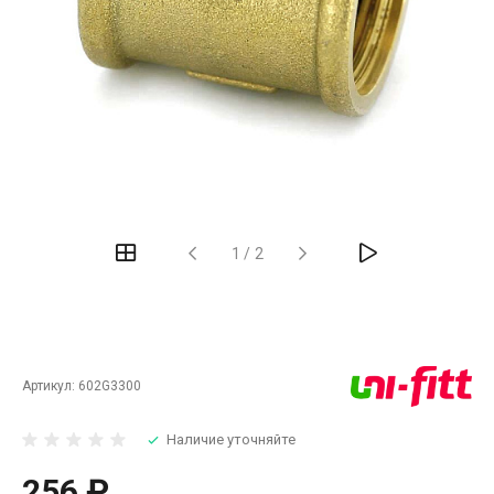
‹
›
1
/
2
Артикул:
602G3300
Наличие уточняйте
256 ₽