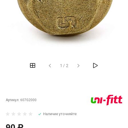
‹
›
1
/
2
Артикул:
607G2000
Наличие уточняйте
90 ₽