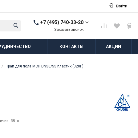
Войти
+7 (495) 740-33-20
Заказать звонок
+7 (495) 740-33-20
РУДНИЧЕСТВО
КОНТАКТЫ
АКЦИИ
г. Балашиха, д.
Соболиха, ул.
Новослободская, д.55,
к.1
/
Трап для пола MCH DN50/55 пластик (320P)
Пн-Пт: 8:00-18:00 Cб-Вс:
Выходной
zakaz@vodovorot-opt.ru
ичии: 58 шт