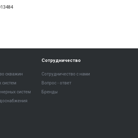
13484
Сотрудничество
тво скважин
Сотрудничество с нами
 систем
Вопрос - ответ
нерных систем
Бренды
одоснабжения