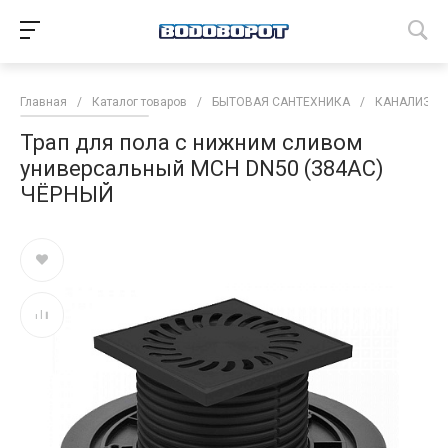
Главная
/
Каталог товаров
/
БЫТОВАЯ САНТЕХНИКА
/
КАНАЛИЗАЦ
Трап для пола с нижним сливом
универсальный MCH DN50 (384AC)
ЧЁРНЫЙ