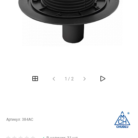
‹
›
1
/
2
Артикул:
384AC
В наличии: 31 шт