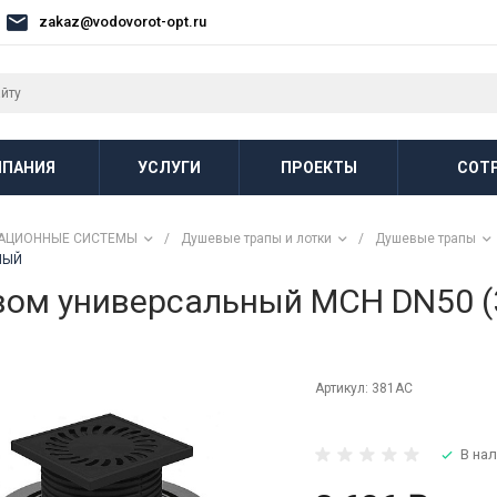
zakaz@vodovorot-opt.ru
ПАНИЯ
УСЛУГИ
ПРОЕКТЫ
СОТ
АЦИОННЫЕ СИСТЕМЫ
/
Душевые трапы и лотки
/
Душевые трапы
РНЫЙ
ивом универсальный MCH DN50
Артикул:
381AC
В нал