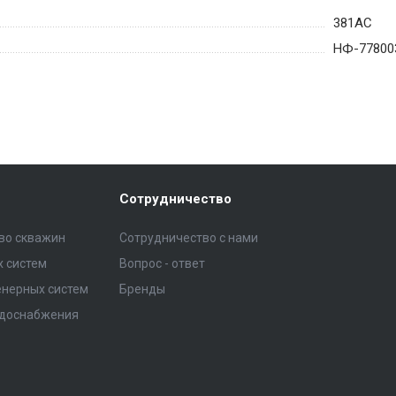
381AC
НФ-77800
Сотрудничество
тво скважин
Сотрудничество с нами
 систем
Вопрос - ответ
нерных систем
Бренды
одоснабжения