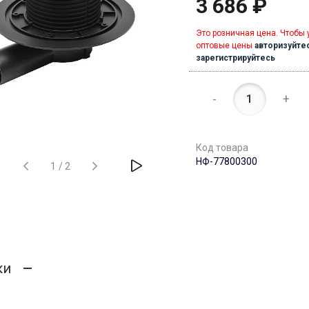
3 686 ₽
Это розничная цена. Чтобы 
оптовые цены
авторизуйте
зарегистрируйтесь
-
+
Код товара
НФ-77800300
1
/
2
ки