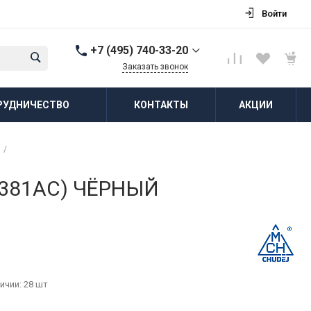
Войти
+7 (495) 740-33-20
Заказать звонок
+7 (495) 740-33-20
РУДНИЧЕСТВО
КОНТАКТЫ
АКЦИИ
г. Балашиха, д.
Соболиха, ул.
Новослободская, д.55,
к.1
/
Пн-Пт: 8:00-18:00 Cб-Вс:
Выходной
zakaz@vodovorot-opt.ru
 (381AC) ЧЁРНЫЙ
ичии: 28 шт