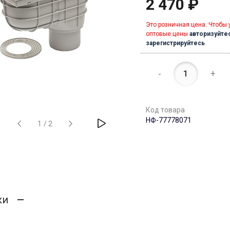
2 470 ₽
Это розничная цена. Чтобы 
оптовые цены
авторизуйте
зарегистрируйтесь
-
+
Код товара
НФ-77778071
1
/
2
ки