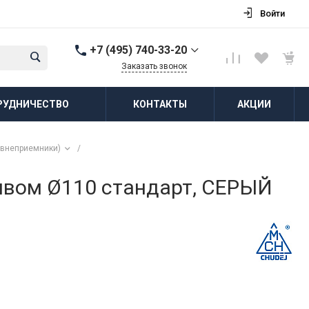
Войти
+7 (495) 740-33-20
Заказать звонок
+7 (495) 740-33-20
РУДНИЧЕСТВО
КОНТАКТЫ
АКЦИИ
г. Балашиха, д.
Соболиха, ул.
Новослободская, д.55,
к.1
ивнеприемники)
/
Пн-Пт: 8:00-18:00 Cб-Вс:
Выходной
zakaz@vodovorot-opt.ru
ивом Ø110 стандарт, СЕРЫЙ