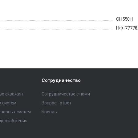
CH550H
НФ-77778
Сотрудничество
тво скважин
Сотрудничество с нами
 систем
Вопрос - ответ
нерных систем
Бренды
одоснабжения