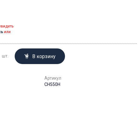
увидеть
сь
или
В корзину
шт.
Артикул
CH550H