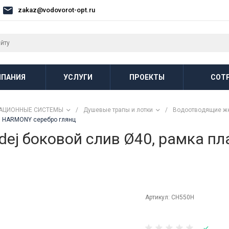
zakaz@vodovorot-opt.ru
ПАНИЯ
УСЛУГИ
ПРОЕКТЫ
СОТ
АЦИОННЫЕ СИСТЕМЫ
/
Душевые трапы и лотки
/
Водоотводящие же
мм HARMONY серебро глянц
dej боковой слив Ø40, рамка п
Артикул:
CH550H