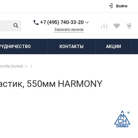
Войти
+7 (495) 740-33-20
Заказать звонок
+7 (495) 740-33-20
РУДНИЧЕСТВО
КОНТАКТЫ
АКЦИИ
г. Балашиха, д.
Соболиха, ул.
Новослободская, д.55,
к.1
лоба (лотки)
/
Пн-Пт: 8:00-18:00 Cб-Вс:
Выходной
zakaz@vodovorot-opt.ru
ластик, 550мм HARMONY