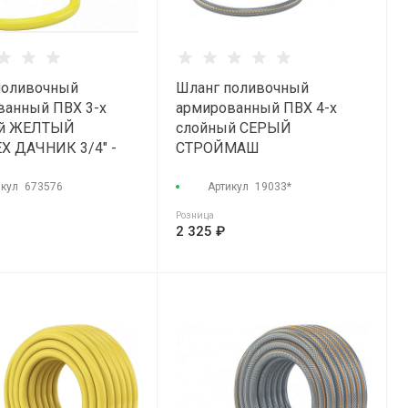
поливочный
Шланг поливочный
ванный ПВХ 3-х
армированный ПВХ 4-х
ый ЖЕЛТЫЙ
слойный СЕРЫЙ
Х ДАЧНИК 3/4" -
СТРОЙМАШ
0м)
ПРОФЕССИОНАЛ 3/4" -
25атм (25м)
икул
673576
Артикул
19033*
Розница
2 325 ₽