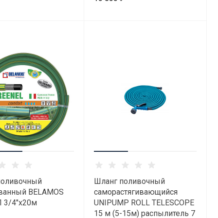
поливочный
Шланг поливочный
ванный BELAMOS
саморастягивающийся
 3/4"х20м
UNIPUMP ROLL TELESCOPE
15 м (5-15м) распылитель 7