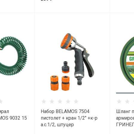
ирал
Набор BELAMOS 7504
Шланг 
MOS 9032 15
пистолет + кран 1/2" +к-р
армиро
а.c.1/2, штуцер
ГРИНЕЛ