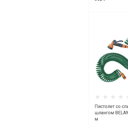
Пистолет со сп
шлангом BELA
м