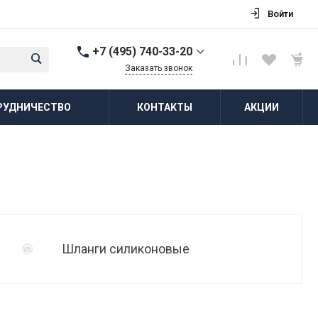
Войти
+7 (495) 740-33-20
Заказать звонок
+7 (495) 740-33-20
РУДНИЧЕСТВО
КОНТАКТЫ
АКЦИИ
г. Балашиха, д.
Соболиха, ул.
Новослободская, д.55,
к.1
Пн-Пт: 8:00-18:00 Cб-Вс:
Выходной
zakaz@vodovorot-opt.ru
Шланги силиконовые