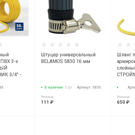
чный
Штуцер универсальный
Шланг 
ПВХ 3-х
BELAMOS 5830 16 мм
армиро
ТЫЙ
слойн
К 3/4" -
СТРОЙМ
(15м)
86
В наличии
5 шт
Артикул
5830
Арт
Розница
Розница
111 ₽
650 ₽