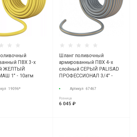
поливочный
Шланг поливочный
ванный ПВХ 3-х
армированный ПВХ 4-х
ый ЖЕЛТЫЙ
слойный СЕРЫЙ PALISAD
АШ 1" - 10атм
ПРОФЕССИОНАЛ 3/4" -
35атм (50м)
икул
19096*
Артикул
67467
Розница
6 045 ₽