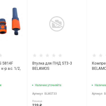
S 5814F
Втулка для ПНД ST3-3
Компре
к-р а.c. 1/2,
BELAMOS
BELAM
е
Наличие уточняйте
Наличие
Артикул
BLMST33
Артикул
B
Розница
239 ₽