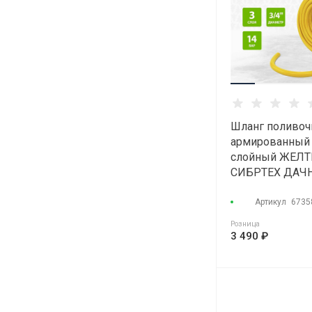
Шланг поливо
армированный 
слойный ЖЕЛ
СИБРТЕХ ДАЧНИ
9атм (50м)
Артикул
6735
Розница
3 490 ₽