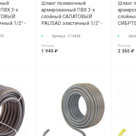
чный
Шланг поливочный
Шланг 
ПВХ 3-х
армированный ПВХ 3-х
армиро
АТОВЫЙ
слойный САЛАТОВЫЙ
слойн
чный 1/2" -
PALISAD эластичный 1/2" -
СИБРТЕ
13атм (50м)
8атм (2
78
Артикул
674498
Арт
Розница
Розница
1 940 ₽
2 365 ₽