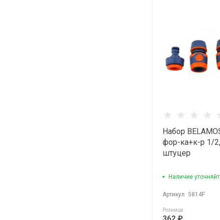
Набор BELAMO
фор-ка+к-р 1/2, 
штуцер
Наличие уточняйт
Артикул
5814F
Розница
362 ₽