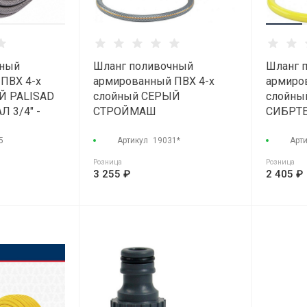
чный
Шланг поливочный
Шланг 
ПВХ 4-х
армированный ПВХ 4-х
армиро
Й PALISAD
слойный СЕРЫЙ
слойн
 3/4" -
СТРОЙМАШ
СИБРТЕ
ПРОФЕССИОНАЛ 1/2" -
9атм (3
25атм (50м)
5
Артикул
19031*
Арт
Розница
Розница
3 255 ₽
2 405 ₽