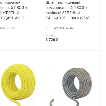
поливочный
Шланг поливочный
ванный ПВХ 3-х
армированный ПВХ 3-х
ый ЖЕЛТЫЙ
слойный ЗЕЛЕНЫЙ
Х ДАЧНИК 1" -
PALISAD 1" - 10атм (25м)
5м)
икул
673596
Артикул
67468
Розница
3 720 ₽