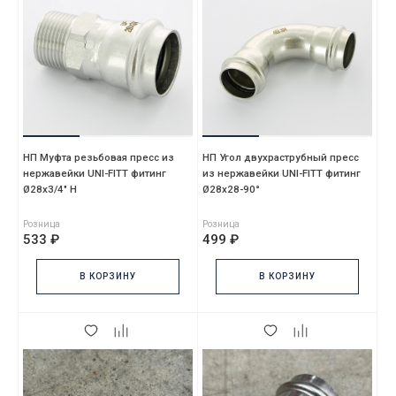
НП Муфта резьбовая пресс из
НП Угол двухраструбный пресс
нержавейки UNI-FITT фитинг
из нержавейки UNI-FITT фитинг
Ø28x3/4" Н
Ø28х28-90°
Розница
Розница
533 ₽
499 ₽
В КОРЗИНУ
В КОРЗИНУ