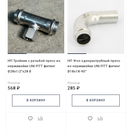
НП Тройник с резьбой пресс из
НП Угол однораструбный пресс
нержавейки UNI-FITT фитинг
из нержавейки UNI-FITT фитинг
Ø28х1/2"х28 В
Ø18х18-90°
Розница
Розница
568 ₽
285 ₽
В КОРЗИНУ
В КОРЗИНУ