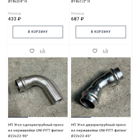
Ø18x3/4" Н
Ø18x1/2" Н
Розница
Розница
433 ₽
687 ₽
В КОРЗИНУ
В КОРЗИНУ
НП Угол однораструбный пресс
НП Угол двухраструбный пресс
из нержавейки UNI-FITT фитинг
из нержавейки UNI-FITT фитинг
Ø22х22-90°
Ø22х22-45°