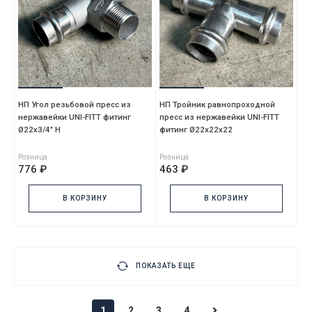
НП Угол резьбовой пресс из
НП Тройник равнопроходной
нержавейки UNI-FITT фитинг
пресс из нержавейки UNI-FITT
Ø22x3/4" Н
фитинг Ø22х22х22
Розница
Розница
776 ₽
463 ₽
В КОРЗИНУ
В КОРЗИНУ
ПОКАЗАТЬ ЕЩЕ
1
2
3
4