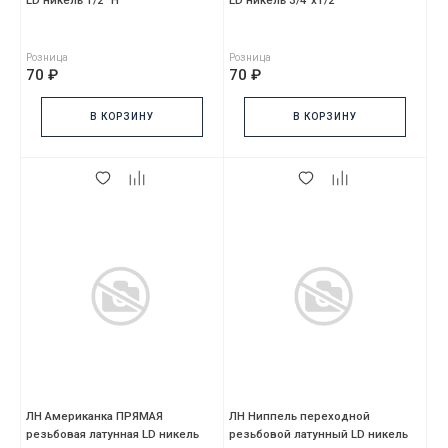
LD никель 1/2" Н
LD никель 3/4"х1/2"
Розница
Розница
70 ₽
70 ₽
В КОРЗИНУ
В КОРЗИНУ
ЛН Американка ПРЯМАЯ
ЛН Ниппель переходной
резьбовая латунная LD никель
резьбовой латунный LD никель