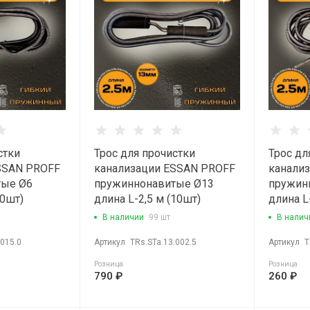
стки
Трос для прочистки
Трос дл
SSAN PROFF
канализации ESSAN PROFF
канали
тые Ø6
пружиннонавитые Ø13
пружин
10шт)
длина L-2,5 м (10шт)
длина L
В наличии
99 шт
В налич
.015.0
Артикул
TRs.STa.13.002.5
Артикул
T
Розница
Розница
790 ₽
260 ₽