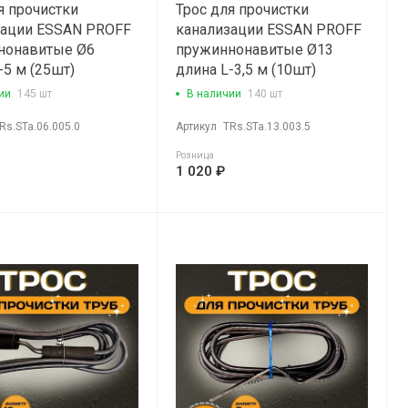
я прочистки
Трос для прочистки
зации ESSAN PROFF
канализации ESSAN PROFF
нонавитые Ø6
пружиннонавитые Ø13
-5 м (25шт)
длина L-3,5 м (10шт)
ии
145 шт
В наличии
140 шт
Rs.STa.06.005.0
Артикул
TRs.STa.13.003.5
Розница
1 020 ₽