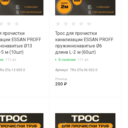
я прочистки
Трос для прочистки
зации ESSAN PROFF
канализации ESSAN PROFF
нонавитые Ø13
пружиннонавитые Ø6
-5 м (10шт)
длина L-2 м (60шт)
ии
112 шт
В наличии
111 шт
Rs.STa.13.005.0
Артикул
TRs.STa.06.002.0
Розница
200 ₽