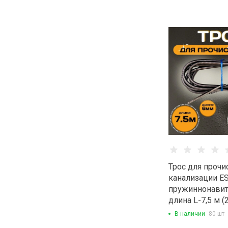
Трос для прочи
канализации E
пружиннонави
длина L-7,5 м (
В наличии
80 шт