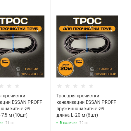
я прочистки
Трос для прочистки
зации ESSAN PROFF
канализации ESSAN PROFF
нонавитые Ø9
пружиннонавитые Ø9
-7,5 м (10шт)
длина L-20 м (6шт)
ии
71 шт
В наличии
70 шт