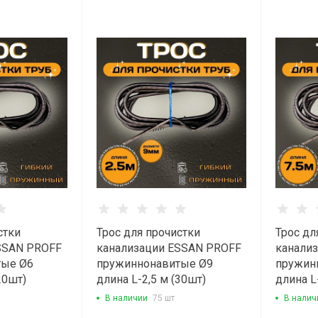
стки
Трос для прочистки
Трос дл
SSAN PROFF
канализации ESSAN PROFF
канали
тые Ø6
пружиннонавитые Ø9
пружин
20шт)
длина L-2,5 м (30шт)
длина L
В наличии
75 шт
В налич