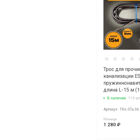
Трос для прочи
канализации E
пружиннонави
длина L-15 м (
В наличии
110 шт
Артикул
TRs.STa.06
Розница
1 280 ₽