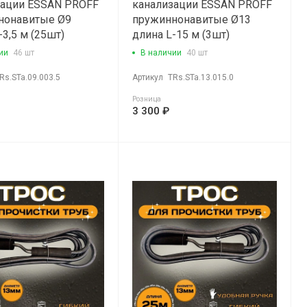
зации ESSAN PROFF
канализации ESSAN PROFF
нонавитые Ø9
пружиннонавитые Ø13
-3,5 м (25шт)
длина L-15 м (3шт)
ии
46 шт
В наличии
40 шт
Rs.STa.09.003.5
Артикул
TRs.STa.13.015.0
Розница
3 300 ₽