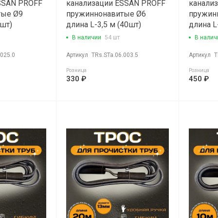
SSAN PROFF
канализации ESSAN PROFF
канали
тые Ø9
пружиннонавитые Ø6
пружин
4шт)
длина L-3,5 м (40шт)
длина L
В наличии
54 шт
В налич
.025.0
Артикул
TRs.STa.06.003.5
Артикул
T
Розница
Розница
330 ₽
450 ₽