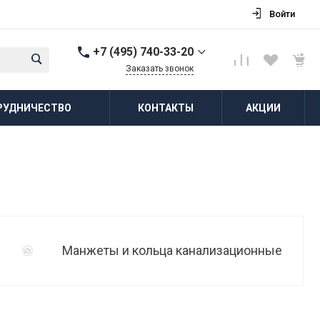
Войти
+7 (495) 740-33-20
Заказать звонок
+7 (495) 740-33-20
РУДНИЧЕСТВО
КОНТАКТЫ
АКЦИИ
г. Балашиха, д.
Соболиха, ул.
Новослободская, д.55,
к.1
Пн-Пт: 8:00-18:00 Cб-Вс:
Выходной
zakaz@vodovorot-opt.ru
Манжеты и кольца канализационные