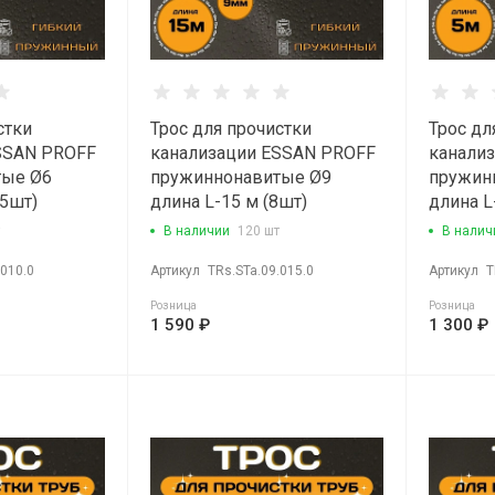
стки
Трос для прочистки
Трос дл
SSAN PROFF
канализации ESSAN PROFF
канали
тые Ø6
пружиннонавитые Ø9
пружин
15шт)
длина L-15 м (8шт)
длина L
В наличии
120 шт
В налич
.010.0
Артикул
TRs.STa.09.015.0
Артикул
T
Розница
Розница
1 590 ₽
1 300 ₽