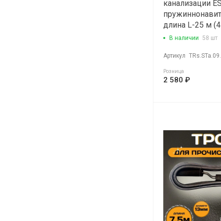
канализации E
пружиннонави
длина L-25 м (
В наличии
58 шт
Артикул
TRs.STa.09
Розница
2 580 ₽