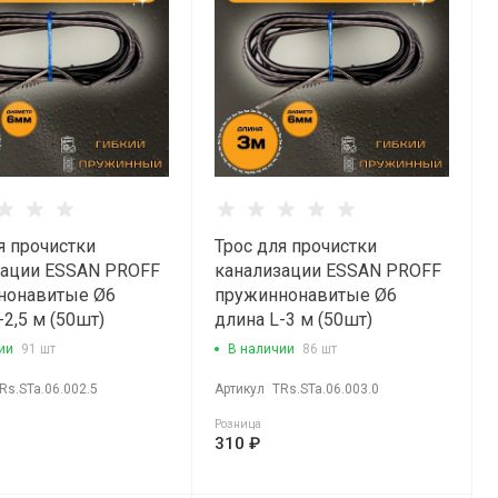
я прочистки
Трос для прочистки
зации ESSAN PROFF
канализации ESSAN PROFF
нонавитые Ø6
пружиннонавитые Ø6
-2,5 м (50шт)
длина L-3 м (50шт)
ии
91 шт
В наличии
86 шт
Rs.STa.06.002.5
Артикул
TRs.STa.06.003.0
Розница
310 ₽