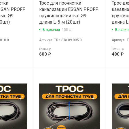
стки
Трос для прочистки
Трос дл
SSAN PROFF
канализации ESSAN PROFF
канали
тые Ø9
пружиннонавитые Ø9
пружин
10шт)
длина L-5 м (20шт)
длина L
В наличии
158 шт
В налич
.010.0
Артикул
TRs.STa.09.005.0
Артикул
T
Розница
Розница
600 ₽
480 ₽