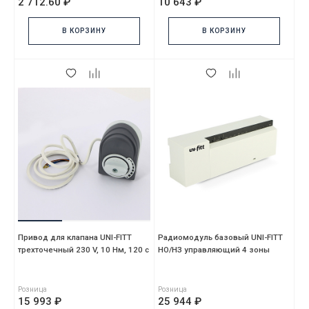
2 712.60 ₽
10 643 ₽
В КОРЗИНУ
В КОРЗИНУ
Привод для клапана UNI-FITT
Радиомодуль базовый UNI-FITT
трехточечный 230 V, 10 Нм, 120 с
НО/НЗ управляющий 4 зоны
Розница
Розница
15 993 ₽
25 944 ₽