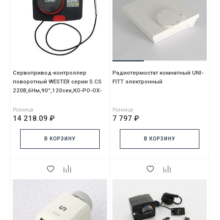
Сервопривод-контроллер
Радиотермостат комнатный UNI-
поворотный WESTER серии S CS
FITT электронный
220В,6Нм,90°,120сек,КО-РО-ОХ-
ВК
Розница
Розница
14 218.09 ₽
7 797 ₽
В КОРЗИНУ
В КОРЗИНУ