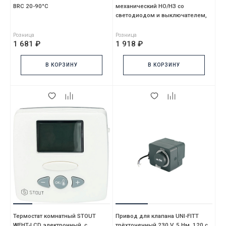
BRC 20-90°С
механический НО/НЗ со
светодиодом и выключателем,
модель TA5
Розница
Розница
1 681 ₽
1 918 ₽
В КОРЗИНУ
В КОРЗИНУ
Термостат комнатный STOUT
Привод для клапана UNI-FITT
WFHT-LCD электронный, с
трёхточечный 230 V, 5 Нм, 120 с