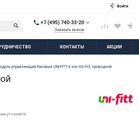
Войти
+7 (495) 740-33-20
Заказать звонок
+7 (495) 740-33-20
РУДНИЧЕСТВО
КОНТАКТЫ
АКЦИИ
г. Балашиха, д.
Соболиха, ул.
Новослободская, д.55,
к.1
одуль управляющий базовый UNI-FITT 6 зон НО/НЗ, проводной
Пн-Пт: 8:00-18:00 Cб-Вс:
Выходной
ной
zakaz@vodovorot-opt.ru
чие уточняйте