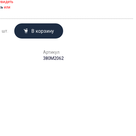
увидеть
сь
или
В корзину
шт.
Артикул
380M2062