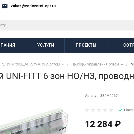
zakaz@vodovorot-opt.ru
ПАНИЯ
УСЛУГИ
ПРОЕКТЫ
СОТ
РЕГУЛИРУЮЩАЯ АРМАТУРА оптом
/
Приборы управления оптом
/
М
UNI-FITT 6 зон НО/НЗ, провод
Артикул:
380M2062
Нали
12 284 ₽