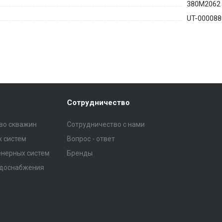
380M2062
UT-000088
Сотрудничество
тво скважин
Сотрудничество с нами
 систем
Вопрос - ответ
нерных систем
Бренды
одоснабжения