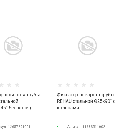
р поворота трубы
Фиксатор поворота трубы
стальной
REHAU стальной Ø25х90° с
45° без колец
кольцами
икул
12657291001
Артикул
11383511002