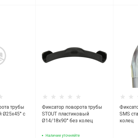
рота трубы
Фиксатор поворота трубы
Фиксато
 Ø25х45° с
STOUT пластиковый
SMS ста
Ø14/18х90° без колец
колец
Наличие уточняйте