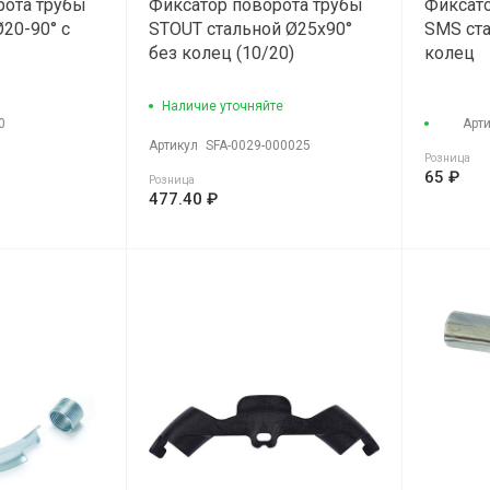
рота трубы
Фиксатор поворота трубы
Фиксато
20-90° с
STOUT стальной Ø25х90°
SMS ста
без колец (10/20)
колец
Наличие уточняйте
0
Арт
Артикул
SFA-0029-000025
Розница
65 ₽
Розница
477.40 ₽