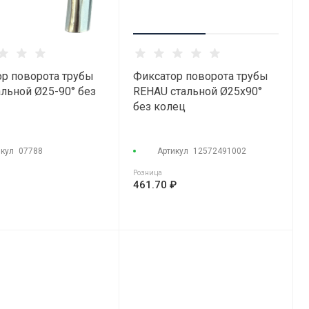
р поворота трубы
Фиксатор поворота трубы
льной Ø25-90° без
REHAU стальной Ø25х90°
без колец
икул
07788
Артикул
12572491002
Розница
461.70 ₽