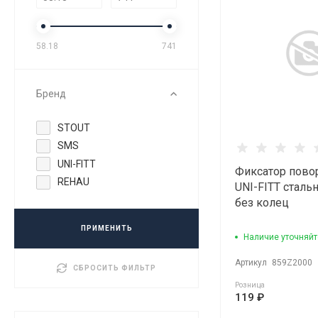
58.18
741
Бренд
STOUT
SMS
UNI-FITT
Фиксатор пово
REHAU
UNI-FITT сталь
без колец
ПРИМЕНИТЬ
Наличие уточняйт
Артикул
859Z2000
СБРОСИТЬ ФИЛЬТР
Розница
119 ₽