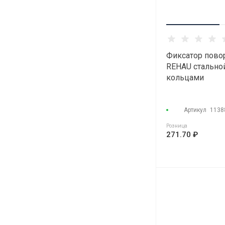
Фиксатор пово
REHAU стальной
кольцами
Артикул
1138
Розница
271.70 ₽