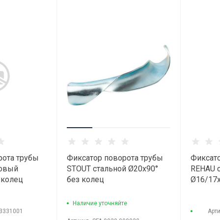
рота трубы
Фиксатор поворота трубы
Фиксато
ковый
STOUT стальной Ø20х90°
REHAU 
 колец
без колец
Ø16/17х
Наличие уточняйте
3331001
Арт