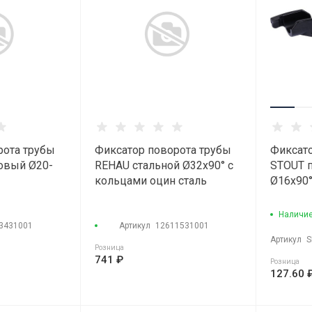
рота трубы
Фиксатор поворота трубы
Фиксато
овый Ø20-
REHAU стальной Ø32х90° с
STOUT 
кольцами оцин сталь
Ø16х90°
Наличие
3431001
Артикул
12611531001
Артикул
S
Розница
741 ₽
Розница
127.60 