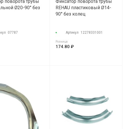
р поворота трубы
Фиксатор поворота трубы
льной Ø20-90° без
REHAU пластиковый Ø14-
90° без колец
икул
07787
Артикул
12278331001
Розница
174.80 ₽