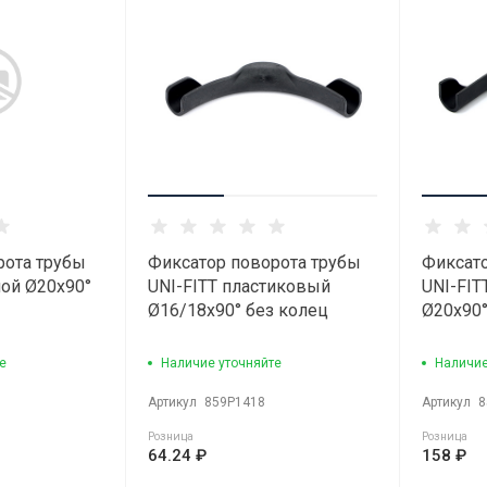
рота трубы
Фиксатор поворота трубы
Фиксато
ной Ø20х90°
UNI-FITT пластиковый
UNI-FIT
Ø16/18х90° без колец
Ø20х90°
е
Наличие уточняйте
Наличие
Артикул
859P1418
Артикул
8
Розница
Розница
64.24 ₽
158 ₽