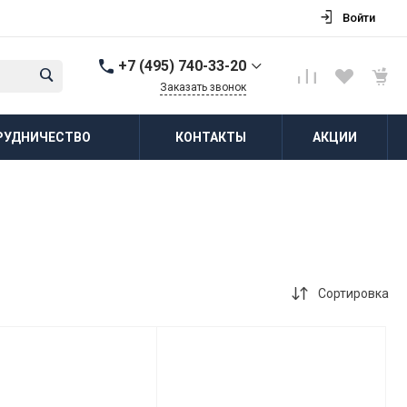
Войти
+7 (495) 740-33-20
Заказать звонок
+7 (495) 740-33-20
РУДНИЧЕСТВО
КОНТАКТЫ
АКЦИИ
г. Балашиха, д.
Соболиха, ул.
Новослободская, д.55,
к.1
Пн-Пт: 8:00-18:00 Cб-Вс:
Выходной
zakaz@vodovorot-opt.ru
Сортировка