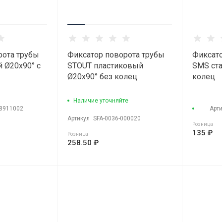
рота трубы
Фиксатор поворота трубы
Фиксато
 Ø20х90° с
STOUT пластиковый
SMS ста
Ø20х90° без колец
колец
Наличие уточняйте
8911002
Арт
Артикул
SFA-0036-000020
Розница
135 ₽
Розница
258.50 ₽