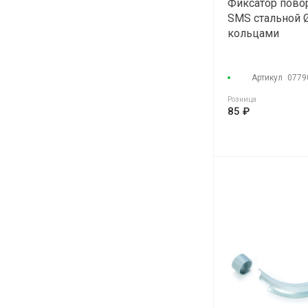
Фиксатор пово
SMS стальной Ø
кольцами
Артикул
0779
Розница
85 ₽