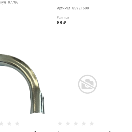
икул
07786
Артикул
859Z1600
Розница
88 ₽