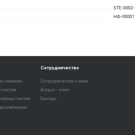
STE-0002-
НФ-00001
Сотрудничество
тво скважин
Сотрудничество с нами
 систем
Вопрос - ответ
нерных систем
Бренды
одоснабжения