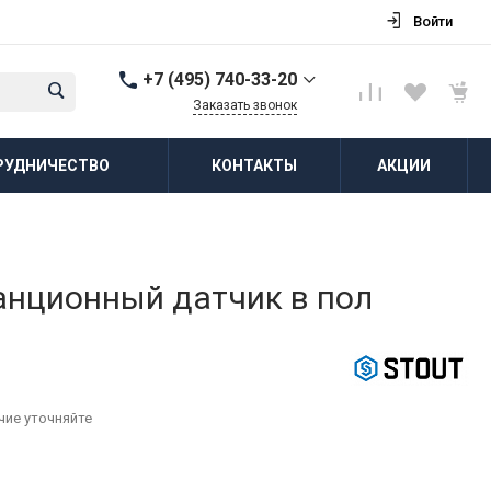
Войти
+7 (495) 740-33-20
Заказать звонок
+7 (495) 740-33-20
РУДНИЧЕСТВО
КОНТАКТЫ
АКЦИИ
г. Балашиха, д.
Соболиха, ул.
Новослободская, д.55,
к.1
Пн-Пт: 8:00-18:00 Cб-Вс:
Выходной
zakaz@vodovorot-opt.ru
нционный датчик в пол
чие уточняйте