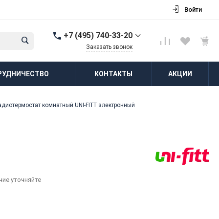
Войти
+7 (495) 740-33-20
Заказать звонок
+7 (495) 740-33-20
РУДНИЧЕСТВО
КОНТАКТЫ
АКЦИИ
г. Балашиха, д.
Соболиха, ул.
Новослободская, д.55,
к.1
адиотермостат комнатный UNI-FITT электронный
Пн-Пт: 8:00-18:00 Cб-Вс:
Выходной
zakaz@vodovorot-opt.ru
чие уточняйте