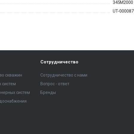
345M2000
UT-000087
Сотрудничество
тво скважин
Сотрудничество с нами
 систем
Вопрос - ответ
нерных систем
Бренды
одоснабжения