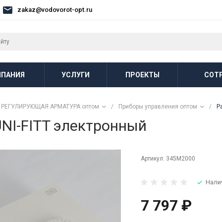
zakaz@vodovorot-opt.ru
ПАНИЯ
УСЛУГИ
ПРОЕКТЫ
СОТ
РЕГУЛИРУЮЩАЯ АРМАТУРА оптом
/
Приборы управления оптом
/
Р
NI-FITT электронный
Артикул:
345M2000
Нали
7 797 ₽