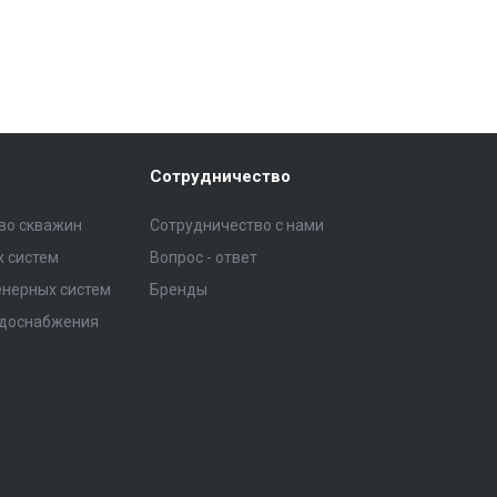
Сотрудничество
тво скважин
Сотрудничество с нами
 систем
Вопрос - ответ
нерных систем
Бренды
одоснабжения