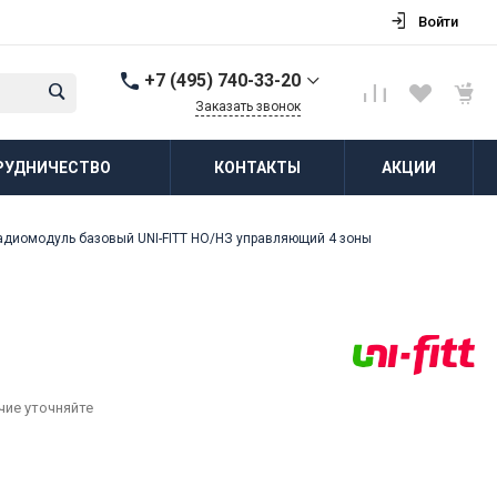
Войти
+7 (495) 740-33-20
Заказать звонок
+7 (495) 740-33-20
РУДНИЧЕСТВО
КОНТАКТЫ
АКЦИИ
г. Балашиха, д.
Соболиха, ул.
Новослободская, д.55,
к.1
адиомодуль базовый UNI-FITT НО/НЗ управляющий 4 зоны
Пн-Пт: 8:00-18:00 Cб-Вс:
Выходной
zakaz@vodovorot-opt.ru
чие уточняйте