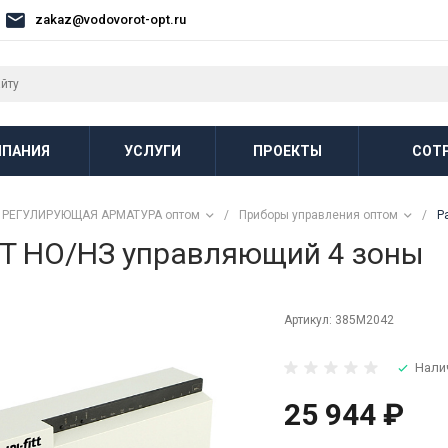
zakaz@vodovorot-opt.ru
ПАНИЯ
УСЛУГИ
ПРОЕКТЫ
СОТ
РЕГУЛИРУЮЩАЯ АРМАТУРА оптом
/
Приборы управления оптом
/
Р
TT НО/НЗ управляющий 4 зоны
Артикул:
385M2042
Нали
25 944 ₽