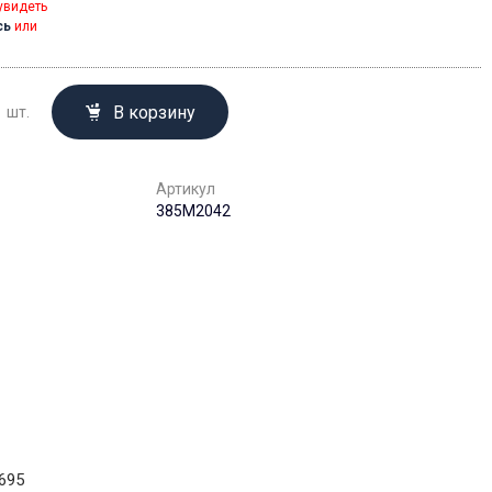
увидеть
сь
или
В корзину
шт.
Артикул
385M2042
695