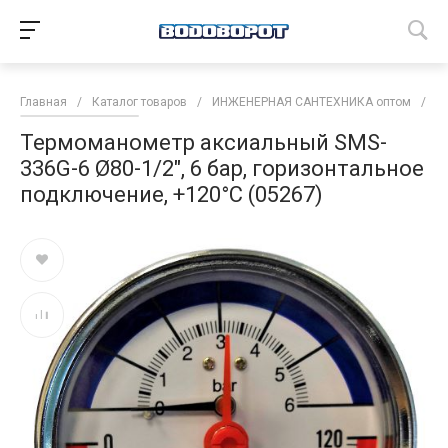
Главная
/
Каталог товаров
/
ИНЖЕНЕРНАЯ САНТЕХНИКА оптом
/
И
Термоманометр аксиальный SMS-
336G-6 Ø80-1/2", 6 бар, горизонтальное
подключение, +120°C (05267)