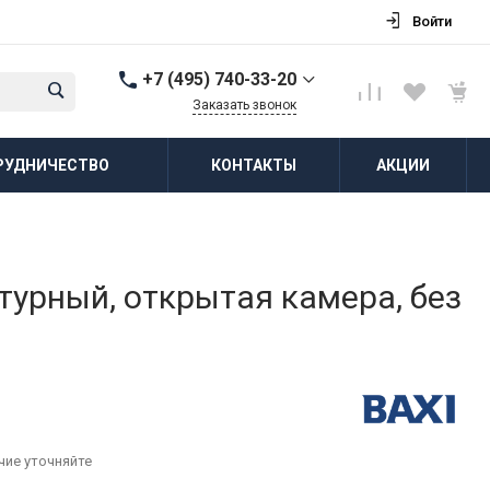
Войти
+7 (495) 740-33-20
Заказать звонок
+7 (495) 740-33-20
РУДНИЧЕСТВО
КОНТАКТЫ
АКЦИИ
г. Балашиха, д.
Соболиха, ул.
Новослободская, д.55,
к.1
Пн-Пт: 8:00-18:00 Cб-Вс:
Выходной
zakaz@vodovorot-opt.ru
нтурный, открытая камера, без
чие уточняйте