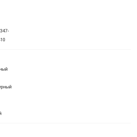
347-
410
ный
урный
й