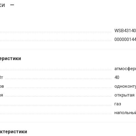
ки
WSB43140
00000014
еристики
атмосфер
Вт
40
ов
одноконт
ия
открытая
газ
напольны
актеристики