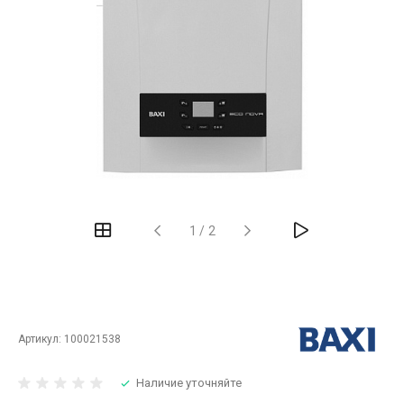
‹
›
1
/
2
Артикул:
100021538
Наличие уточняйте