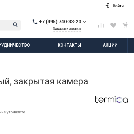
Войти
+7 (495) 740-33-20
Заказать звонок
+7 (495) 740-33-20
РУДНИЧЕСТВО
КОНТАКТЫ
АКЦИИ
г. Балашиха, д.
Соболиха, ул.
Новослободская, д.55,
к.1
Пн-Пт: 8:00-18:00 Cб-Вс:
Выходной
zakaz@vodovorot-opt.ru
ый, закрытая камера
чие уточняйте