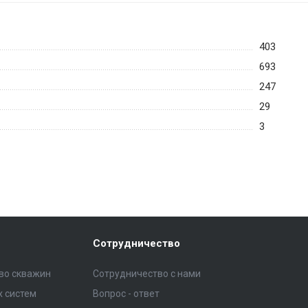
403
693
247
29
3
Сотрудничество
тво скважин
Сотрудничество с нами
 систем
Вопрос - ответ