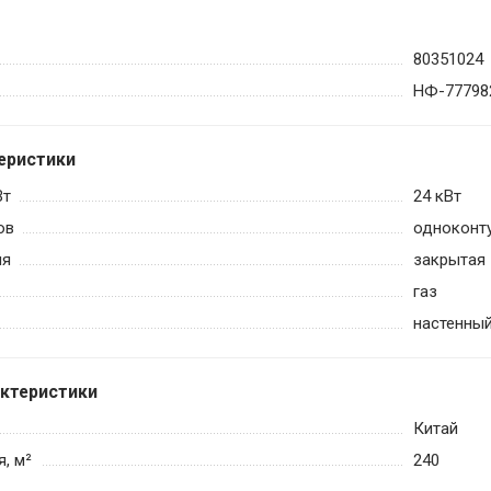
80351024
НФ-77798
еристики
Вт
24 кВт
ов
одноконт
ия
закрытая
газ
настенны
актеристики
Китай
, м²
240