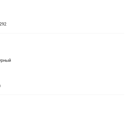
292
урный
й