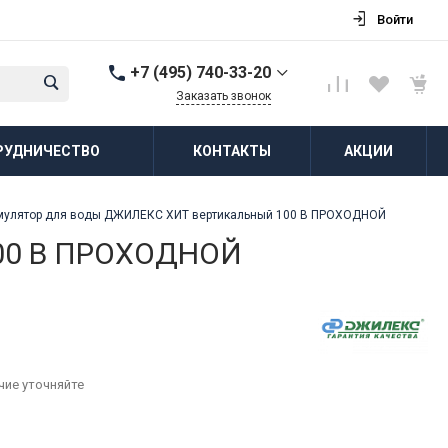
Войти
+7 (495) 740-33-20
Заказать звонок
+7 (495) 740-33-20
РУДНИЧЕСТВО
КОНТАКТЫ
АКЦИИ
г. Балашиха, д.
Соболиха, ул.
Новослободская, д.55,
к.1
мулятор для воды ДЖИЛЕКС ХИТ вертикальный 100 В ПРОХОДНОЙ
Пн-Пт: 8:00-18:00 Cб-Вс:
Выходной
100 В ПРОХОДНОЙ
zakaz@vodovorot-opt.ru
чие уточняйте