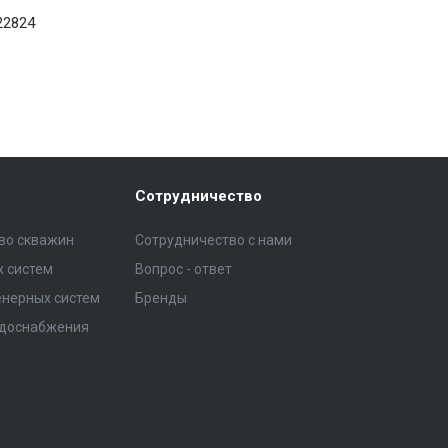
22824
Сотрудничество
тво скважин
Сотрудничество с нами
 систем
Вопрос - ответ
нерных систем
Бренды
одоснабжения