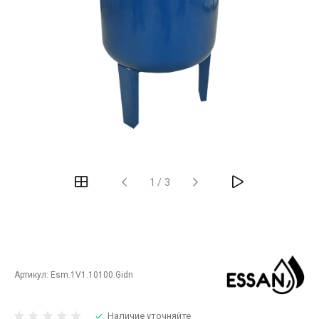
‹
›
1
/
3
Артикул:
Esm.1V1.10100.Gidn
Наличие уточняйте