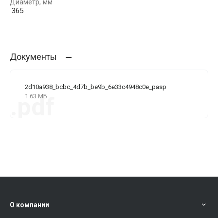
Диаметр, мм
365
Документы
2d10a938_bcbc_4d7b_be9b_6e33c4948c0e_pasp
1.63 МБ
.pdf
О компании