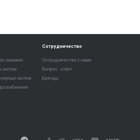
Сотрудничество
тво скважин
Сотрудничество с нами
 систем
Вопрос - ответ
нерных систем
Бренды
одоснабжения