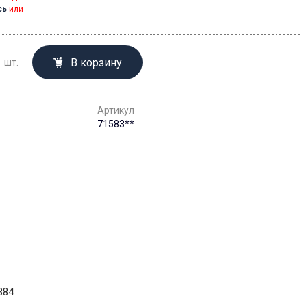
сь
или
В корзину
шт.
Артикул
71583**
884