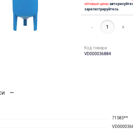
оптовые цены
авторизуйте
зарегистрируйтесь
-
+
Код товара
VD000036884
ки
71583**
VD000036