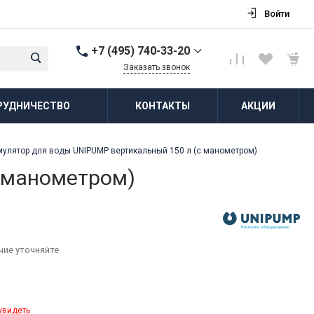
Войти
+7 (495) 740-33-20
Заказать звонок
+7 (495) 740-33-20
РУДНИЧЕСТВО
КОНТАКТЫ
АКЦИИ
г. Балашиха, д.
Соболиха, ул.
Новослободская, д.55,
к.1
мулятор для воды UNIPUMP вертикальный 150 л (с манометром)
Пн-Пт: 8:00-18:00 Cб-Вс:
Выходной
с манометром)
zakaz@vodovorot-opt.ru
чие уточняйте
увидеть