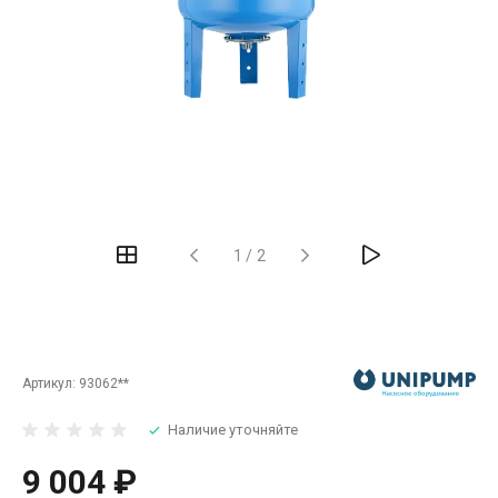
‹
›
1
/
2
Артикул:
93062**
Наличие уточняйте
9 004 ₽