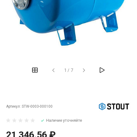
‹
›
1
/
7
Артикул:
STW-0003-000100
Наличие уточняйте
21 346.56 ₽