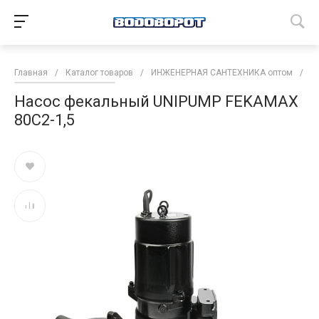
Главная
/
Каталог товаров
/
ИНЖЕНЕРНАЯ САНТЕХНИКА оптом
/
Н
Насос фекальный UNIPUMP FEKAMAX
80С2-1,5