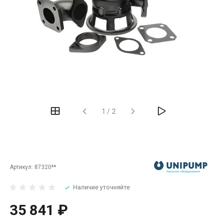
‹
›
1
/
2
Артикул:
87320**
Наличие уточняйте
35 841 ₽