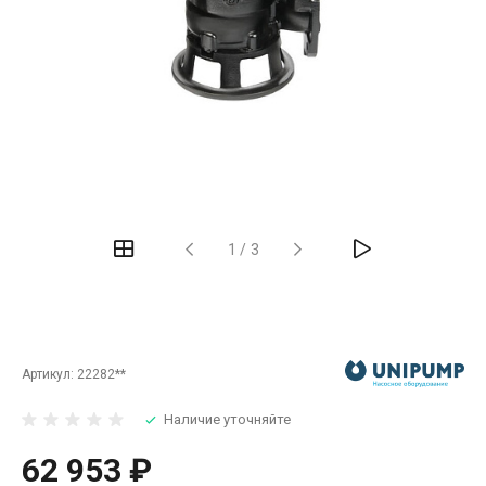
‹
›
1
/
3
Артикул:
22282**
Наличие уточняйте
62 953 ₽