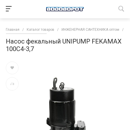
Главная
/
Каталог товаров
/
ИНЖЕНЕРНАЯ САНТЕХНИКА оптом
/
Н
Насос фекальный UNIPUMP FEKAMAX
100С4-3,7