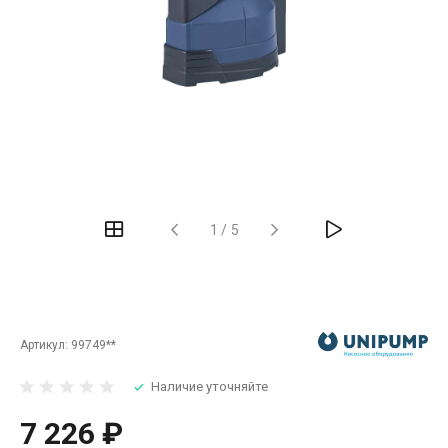
‹
›
1
/
5
Артикул:
99749**
Наличие уточняйте
7 226 ₽