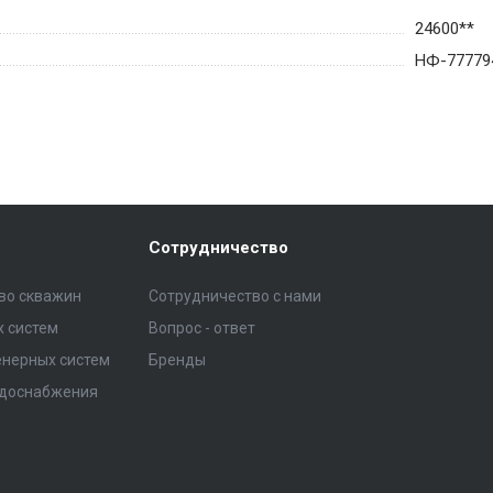
24600**
НФ-77779
Сотрудничество
тво скважин
Сотрудничество с нами
 систем
Вопрос - ответ
нерных систем
Бренды
одоснабжения