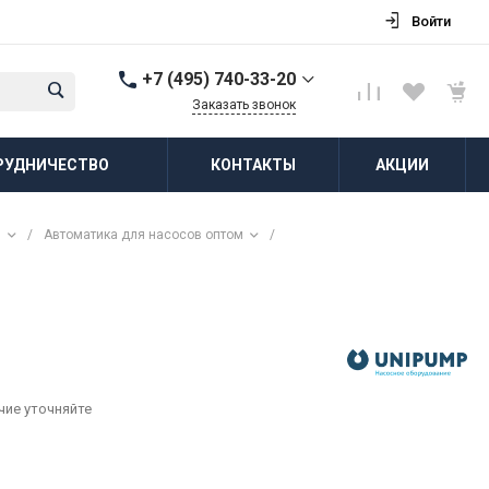
Войти
+7 (495) 740-33-20
Заказать звонок
+7 (495) 740-33-20
РУДНИЧЕСТВО
КОНТАКТЫ
АКЦИИ
г. Балашиха, д.
Соболиха, ул.
Новослободская, д.55,
к.1
м
/
Автоматика для насосов оптом
/
Пн-Пт: 8:00-18:00 Cб-Вс:
Выходной
zakaz@vodovorot-opt.ru
чие уточняйте