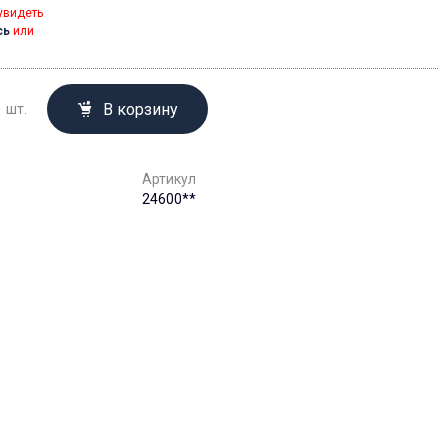
увидеть
сь
или
В корзину
шт.
Артикул
24600**