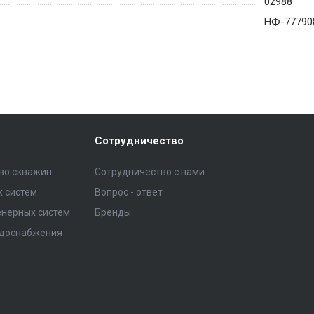
02988
НФ-77790
Сотрудничество
тво скважин
Сотрудничество с нами
 систем
Вопрос - ответ
нерных систем
Бренды
одоснабжения