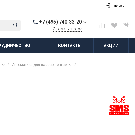
Войти
+7 (495) 740-33-20
Заказать звонок
+7 (495) 740-33-20
РУДНИЧЕСТВО
КОНТАКТЫ
АКЦИИ
г. Балашиха, д.
Соболиха, ул.
Новослободская, д.55,
к.1
м
/
Автоматика для насосов оптом
/
Пн-Пт: 8:00-18:00 Cб-Вс:
Выходной
zakaz@vodovorot-opt.ru