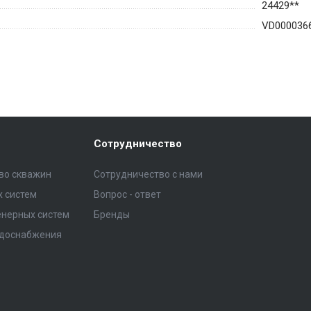
24429**
VD000036
Сотрудничество
тво скважин
Сотрудничество с нами
 систем
Вопрос - ответ
нерных систем
Бренды
одоснабжения