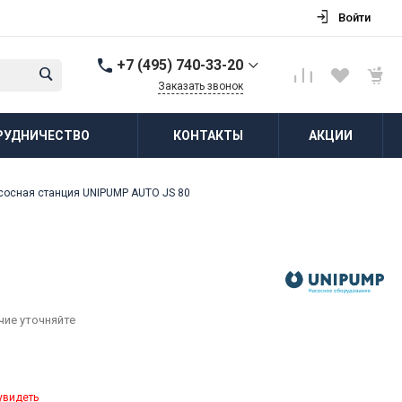
Войти
+7 (495) 740-33-20
Заказать звонок
+7 (495) 740-33-20
РУДНИЧЕСТВО
КОНТАКТЫ
АКЦИИ
г. Балашиха, д.
Соболиха, ул.
Новослободская, д.55,
к.1
сосная станция UNIPUMP AUTO JS 80
Пн-Пт: 8:00-18:00 Cб-Вс:
Выходной
zakaz@vodovorot-opt.ru
чие уточняйте
увидеть