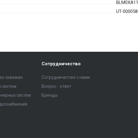
BLM0XA1
UT-000058
Сотрудничество
тво скважин
Сотрудничество с нами
 систем
Вопрос - ответ
нерных систем
Бренды
одоснабжения