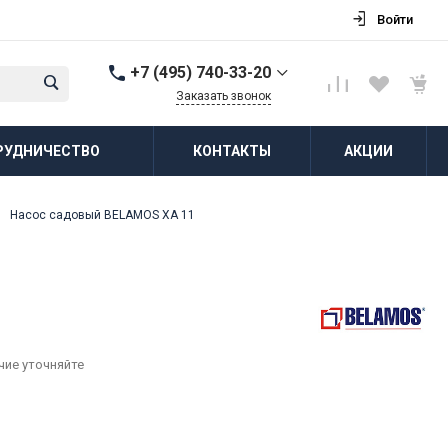
Войти
+7 (495) 740-33-20
Заказать звонок
+7 (495) 740-33-20
РУДНИЧЕСТВО
КОНТАКТЫ
АКЦИИ
г. Балашиха, д.
Соболиха, ул.
Новослободская, д.55,
к.1
Насос садовый BELAMOS XA 11
Пн-Пт: 8:00-18:00 Cб-Вс:
Выходной
zakaz@vodovorot-opt.ru
чие уточняйте