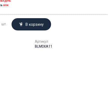
увидеть
сь
или
В корзину
шт.
Артикул
BLM0XA11