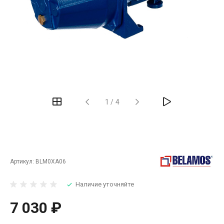
‹
›
1
/
4
Артикул:
BLM0XA06
Наличие уточняйте
7 030 ₽