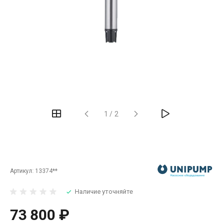
‹
›
1
/
2
Артикул:
13374**
Наличие уточняйте
73 800 ₽