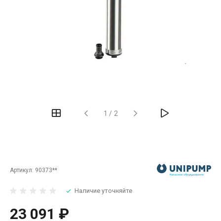
‹
›
1
/
2
Артикул:
90373**
Наличие уточняйте
23 091 ₽