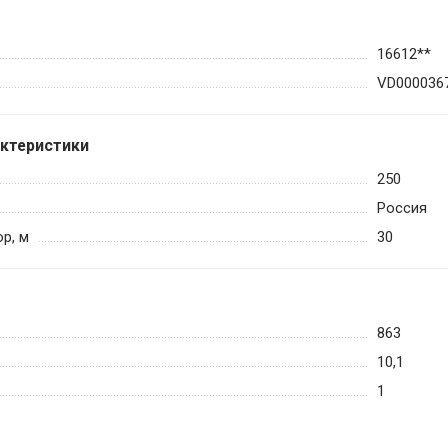
16612**
VD000036
актеристики
250
Россия
р, м
30
863
10,1
1