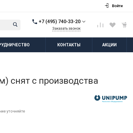
Войти
+7 (495) 740-33-20
Заказать звонок
+7 (495) 740-33-20
РУДНИЧЕСТВО
КОНТАКТЫ
АКЦИИ
г. Балашиха, д.
Соболиха, ул.
Новослободская, д.55,
к.1
Пн-Пт: 8:00-18:00 Cб-Вс:
Выходной
zakaz@vodovorot-opt.ru
м) снят с производства
чие уточняйте