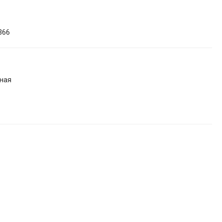
366
ная