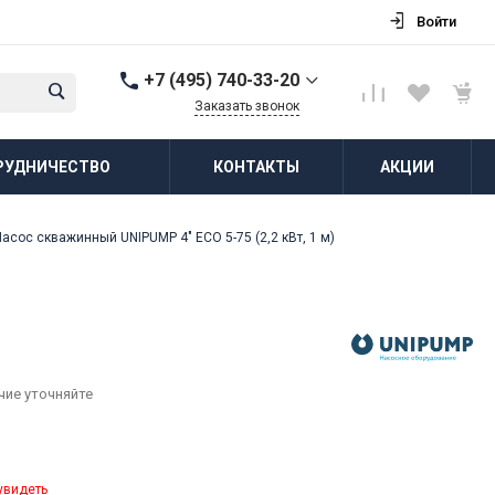
Войти
+7 (495) 740-33-20
Заказать звонок
+7 (495) 740-33-20
РУДНИЧЕСТВО
КОНТАКТЫ
АКЦИИ
г. Балашиха, д.
Соболиха, ул.
Новослободская, д.55,
к.1
Насос скважинный UNIPUMP 4" ECO 5-75 (2,2 кВт, 1 м)
Пн-Пт: 8:00-18:00 Cб-Вс:
Выходной
zakaz@vodovorot-opt.ru
чие уточняйте
увидеть