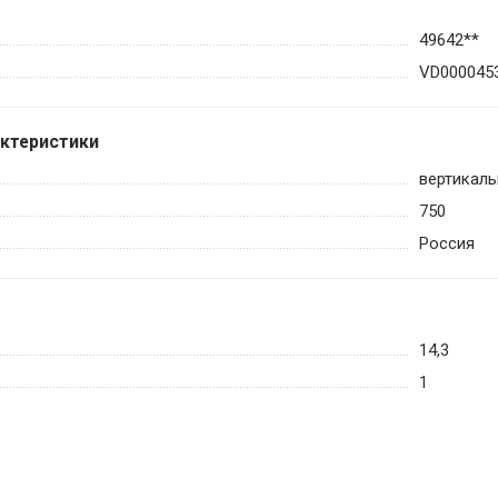
49642**
VD000045
актеристики
вертикаль
750
Россия
14,3
1