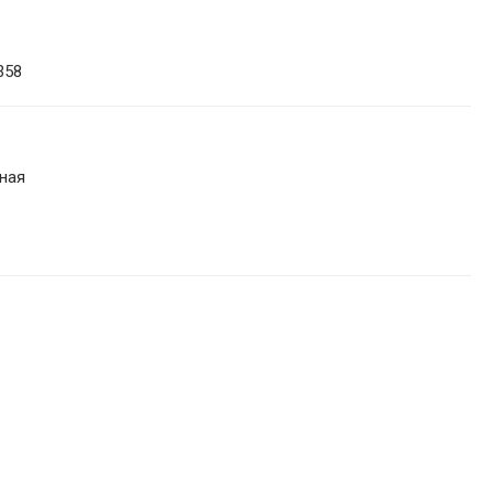
358
ная