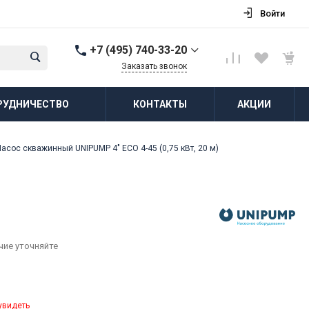
Войти
+7 (495) 740-33-20
Заказать звонок
+7 (495) 740-33-20
РУДНИЧЕСТВО
КОНТАКТЫ
АКЦИИ
г. Балашиха, д.
Соболиха, ул.
Новослободская, д.55,
к.1
Насос скважинный UNIPUMP 4" ECO 4-45 (0,75 кВт, 20 м)
Пн-Пт: 8:00-18:00 Cб-Вс:
Выходной
zakaz@vodovorot-opt.ru
чие уточняйте
увидеть