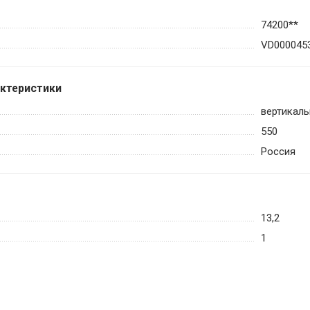
74200**
VD000045
актеристики
вертикаль
550
Россия
13,2
1