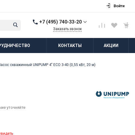
Войти
+7 (495) 740-33-20
Заказать звонок
+7 (495) 740-33-20
РУДНИЧЕСТВО
КОНТАКТЫ
АКЦИИ
г. Балашиха, д.
Соболиха, ул.
Новослободская, д.55,
к.1
Насос скважинный UNIPUMP 4" ECO 3-40 (0,55 кВт, 20 м)
Пн-Пт: 8:00-18:00 Cб-Вс:
Выходной
zakaz@vodovorot-opt.ru
чие уточняйте
увидеть