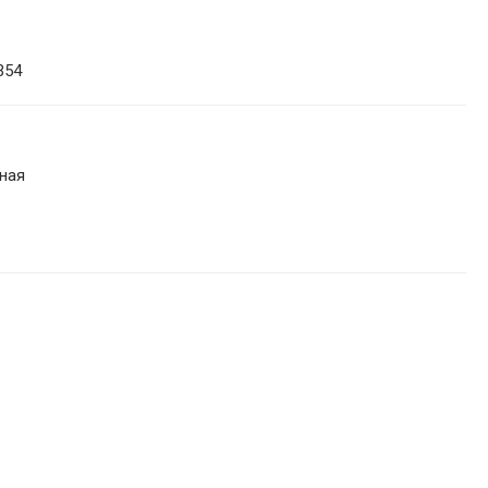
354
ная