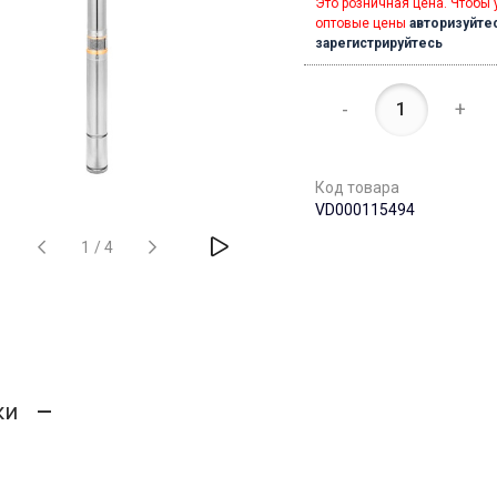
Это розничная цена. Чтобы 
оптовые цены
авторизуйте
зарегистрируйтесь
-
+
Код товара
VD000115494
1
/
4
ки