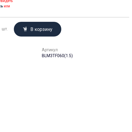
увидеть
сь
или
В корзину
шт.
Артикул
BLM3TF060(1.5)