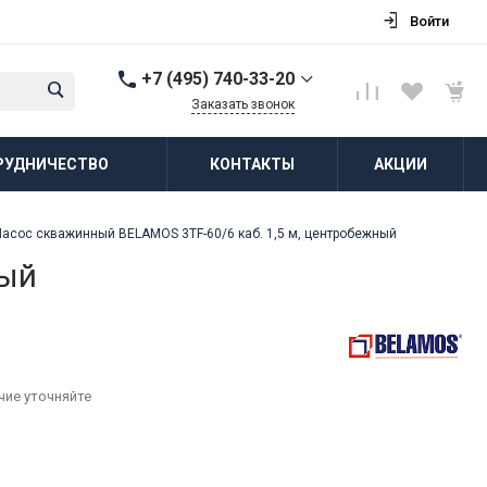
Войти
+7 (495) 740-33-20
Заказать звонок
+7 (495) 740-33-20
РУДНИЧЕСТВО
КОНТАКТЫ
АКЦИИ
г. Балашиха, д.
Соболиха, ул.
Новослободская, д.55,
к.1
Насос скважинный BELAMOS 3TF-60/6 каб. 1,5 м, центробежный
Пн-Пт: 8:00-18:00 Cб-Вс:
Выходной
ный
zakaz@vodovorot-opt.ru
чие уточняйте