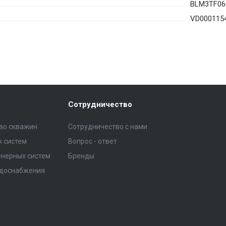
BLM3TF060
VD000115
Сотрудничество
тво скважин
Сотрудничество с нами
 систем
Вопрос - ответ
нерных систем
Бренды
одоснабжения