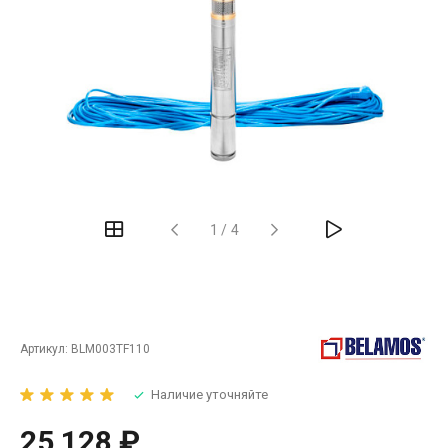
‹
›
1
/
4
Артикул:
BLM003TF110
Наличие уточняйте
25 128 ₽