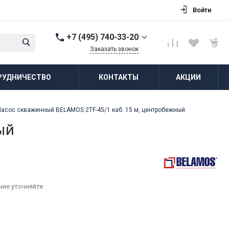
Войти
+7 (495) 740-33-20
Заказать звонок
+7 (495) 740-33-20
РУДНИЧЕСТВО
КОНТАКТЫ
АКЦИИ
г. Балашиха, д.
Соболиха, ул.
Новослободская, д.55,
к.1
Насос скважинный BELAMOS 2TF-45/1 каб. 15 м, центробежный
Пн-Пт: 8:00-18:00 Cб-Вс:
Выходной
ый
zakaz@vodovorot-opt.ru
чие уточняйте