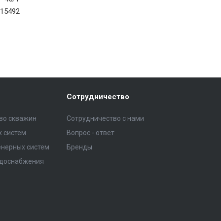
15492
Сотрудничество
тво скважин
Сотрудничество с нами
 систем
Вопрос - ответ
нерных систем
Бренды
одоснабжения