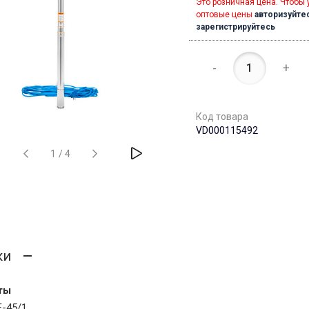
Это розничная цена. Чтобы 
оптовые цены
авторизуйте
зарегистрируйтесь
-
+
Код товара
VD000115492
1
/
4
ки
ты
-45/1